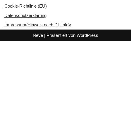
Cookie-Richtlinie (EU)
Datenschutzerklärung
Impressum/Hinweis nach DL-InfoV
Neve
| Präsentiert von
WordPress
Clo
this
Unverbindliche
mod
Kontaktanfrage
Ausblenden