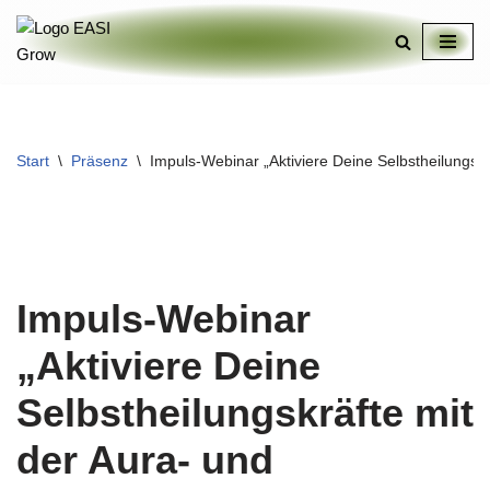
Zum
Inhalt
springen
Start
\
Präsenz
\
Impuls-Webinar „Aktiviere Deine Selbstheilungskr
Impuls-Webinar
„Aktiviere Deine
Selbstheilungskräfte mit
der Aura- und