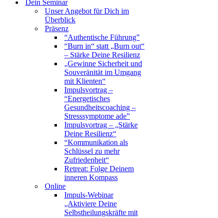
Dein Seminar
Unser Angebot für Dich im
Überblick
Präsenz
“Authentische Führung”
“Burn in“ statt „Burn out“
– Stärke Deine Resilienz
„Gewinne Sicherheit und
Souveränität im Umgang
mit Klienten“
Impulsvortrag –
“Energetisches
Gesundheitscoaching –
Stresssymptome ade”
Impulsvortrag – „Stärke
Deine Resilienz“
“Kommunikation als
Schlüssel zu mehr
Zufriedenheit“
Retreat: Folge Deinem
inneren Kompass
Online
Impuls-Webinar
„Aktiviere Deine
Selbstheilungskräfte mit