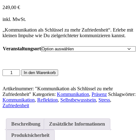
249,00
€
inkl. MwSt.
„Kommunikation als Schlüssel zu mehr Zufriedenheit“. Erlebe mit
kleinen Impulse wie Du zielgerichteter kommunizieren kannst.
Veranstaltungsort
"Kommunikation
In den Warenkorb
als
Schlüssel
zu
Artikelnummer:
"Kommunikation als Schlüssel zu mehr
mehr
Zufriedenheit"
Kategorien:
Kommunikation
,
Präsenz
Schlagwörter:
Zufriedenheit"
Kommunikation
,
Reflektion
,
Selbstbewusstsein
,
Stress
,
Menge
Zufriedenheit
Beschreibung
Zusätzliche Informationen
Produktsicherheit