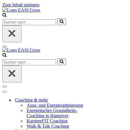
Zum Inhalt springen
Suchen
nach …
Navigationsmenü
Suchen
nach …
Navigationsmenü
Navigationsmenü
Coaching & mehr
Aura- und Energieoptimierung
Energetisches Gesundheits-
Coaching in Hannover
KarriereFIT Coaching
Walk & Talk Coaching