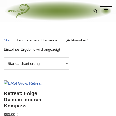
Zum
Inhalt
springen
Start
\
Produkte verschlagwortet mit „Achtsamkeit“
Einzelnes Ergebnis wird angezeigt
Retreat: Folge
Deinem inneren
Kompass
899,00
€